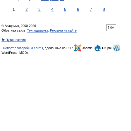
1
2
3
4
5
6
7
8
© Академик, 2000-2026
18+
Обратная связь:
Техподдержка
,
Реклама на сайте
👣 Путешествия
Экспорт словарей на сайты
, сделанные на PHP,
Joomla,
Drupal,
WordPress, MODx.