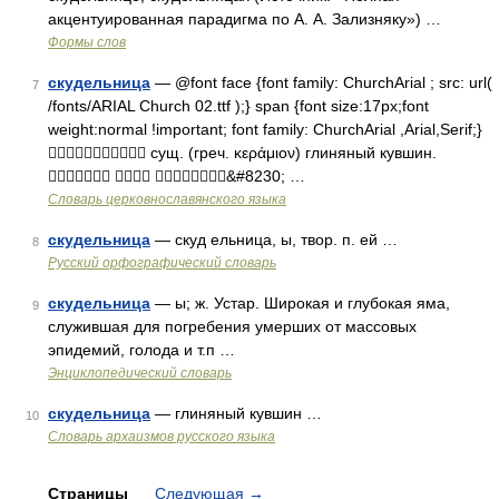
акцентуированная парадигма по А. А. Зализняку») …
Формы слов
скудельница
— @font face {font family: ChurchArial ; src: url(
7
/fonts/ARIAL Church 02.ttf );} span {font size:17px;font
weight:normal !important; font family: ChurchArial ,Arial,Serif;}
 сущ. (греч. κεράμιον) глиняный кувшин.
  &#8230; …
Словарь церковнославянского языка
скудельница
— скуд ельница, ы, твор. п. ей …
8
Русский орфографический словарь
скудельница
— ы; ж. Устар. Широкая и глубокая яма,
9
служившая для погребения умерших от массовых
эпидемий, голода и т.п …
Энциклопедический словарь
скудельница
— глиняный кувшин …
10
Cловарь архаизмов русского языка
Страницы
Следующая
→