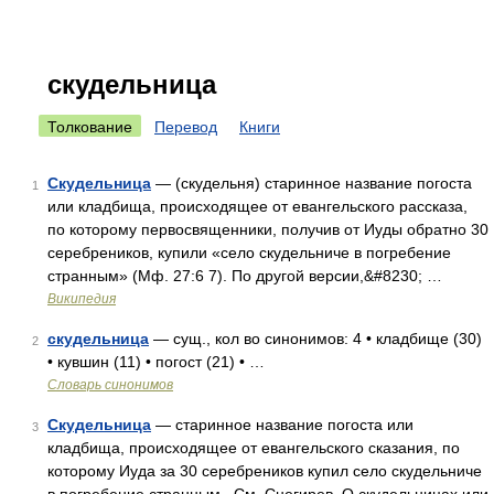
скудельница
Толкование
Перевод
Книги
Скудельница
— (скудельня) старинное название погоста
1
или кладбища, происходящее от евангельского рассказа,
по которому первосвященники, получив от Иуды обратно 30
серебреников, купили «село скудельниче в погребение
странным» (Мф. 27:6 7). По другой версии,&#8230; …
Википедия
скудельница
— сущ., кол во синонимов: 4 • кладбище (30)
2
• кувшин (11) • погост (21) • …
Словарь синонимов
Скудельница
— старинное название погоста или
3
кладбища, происходящее от евангельского сказания, по
которому Иуда за 30 серебреников купил село скудельниче