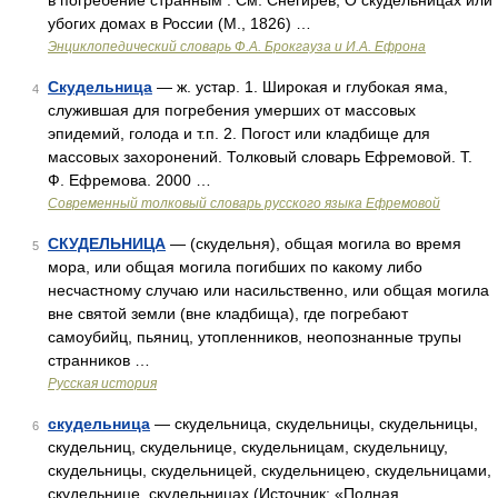
в погребение странным . См. Снегирев, О скудельницах или
убогих домах в России (М., 1826) …
Энциклопедический словарь Ф.А. Брокгауза и И.А. Ефрона
Скудельница
— ж. устар. 1. Широкая и глубокая яма,
4
служившая для погребения умерших от массовых
эпидемий, голода и т.п. 2. Погост или кладбище для
массовых захоронений. Толковый словарь Ефремовой. Т.
Ф. Ефремова. 2000 …
Современный толковый словарь русского языка Ефремовой
СКУДЕЛЬНИЦА
— (скудельня), общая могила во время
5
мора, или общая могила погибших по какому либо
несчастному случаю или насильственно, или общая могила
вне святой земли (вне кладбища), где погребают
самоубийц, пьяниц, утопленников, неопознанные трупы
странников …
Русская история
скудельница
— скудельница, скудельницы, скудельницы,
6
скудельниц, скудельнице, скудельницам, скудельницу,
скудельницы, скудельницей, скудельницею, скудельницами,
скудельнице, скудельницах (Источник: «Полная